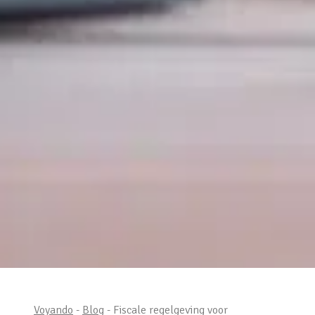
Voyando
-
Blog
- Fiscale regelgeving voor