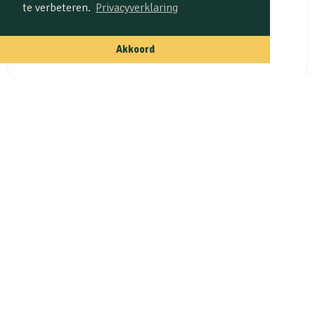
te verbeteren.
Privacyverklaring
Akkoord
★★★★★
Luxelandleven.nl
"Alles gaat automatisch en m’n website doet het altijd. Geen
gedoe meer met losse systemen of mensen inhuren. Het
scheelt me zó veel tijd en het oogt super professioneel."
Annemarie
A
veluwseboshuisjes.nl