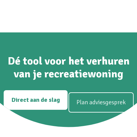
"De backend is overzichtelijk en werkt intuïtief, zonder
overbodige functies. Alles voelt logisch en stabiel. Een
betrouwbaar systeem dat echt is gebouwd met de verhuurder in
gedachten."
Martijn
M
azurresidences.fr
Dé tool voor het verhuren
van je recreatiewoning
Direct aan de slag
Plan adviesgesprek