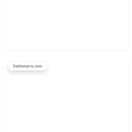
★★★★★
Stellemaris.com
"Sindsdien gaat het betaalproces automatisch en hoef ik niet
meer handmatig te checken of er betaald is. Dat scheelt enorm
veel werk. Jullie blijven continu verbeteren, dat waardeer ik
echt."
Jan Willem
JW
luxelandleven.nl