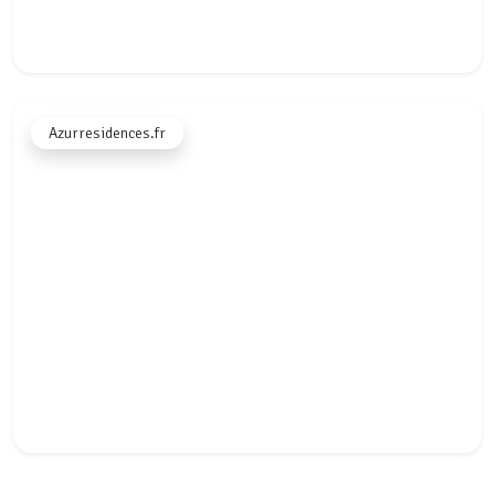
★★★★★
Azurresidences.fr
"Met Voyando heb ik één duidelijk systeem dat altijd werkt.
Mijn communicatie naar gasten gaat zoals ik het wil en ik hoef
niks dubbel te doen. En bij vragen krijg ik meteen hulp van de
klantenservice."
Ferdi
F
stellemaris.com
★★★★★