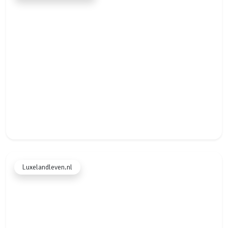
★★★★★
Luxelandleven.nl
"Alles gaat automatisch en m’n website doet het altijd. Geen
gedoe meer met losse systemen of mensen inhuren. Het
scheelt me zó veel tijd en het oogt super professioneel."
Annemarie
A
veluwseboshuisjes.nl