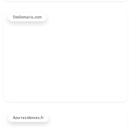
★★★★★
Stellemaris.com
"Sindsdien gaat het betaalproces automatisch en hoef ik niet
meer handmatig te checken of er betaald is. Dat scheelt enorm
veel werk. Jullie blijven continu verbeteren, dat waardeer ik
echt."
Jan Willem
JW
luxelandleven.nl
★★★★★
Azurresidences.fr
"Met Voyando heb ik één duidelijk systeem dat altijd werkt.
Mijn communicatie naar gasten gaat zoals ik het wil en ik hoef