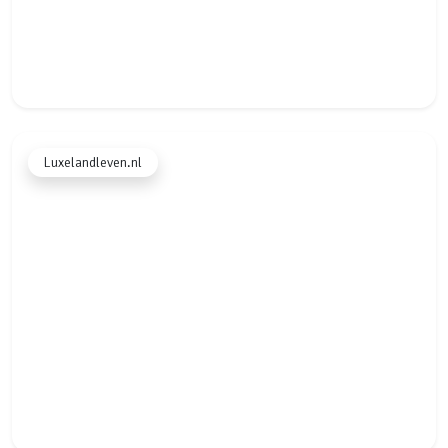
★★★★★
Luxelandleven.nl
"Alles gaat automatisch en m’n website doet het altijd. Geen
gedoe meer met losse systemen of mensen inhuren. Het
scheelt me zó veel tijd en het oogt super professioneel."
Annemarie
A
veluwseboshuisjes.nl